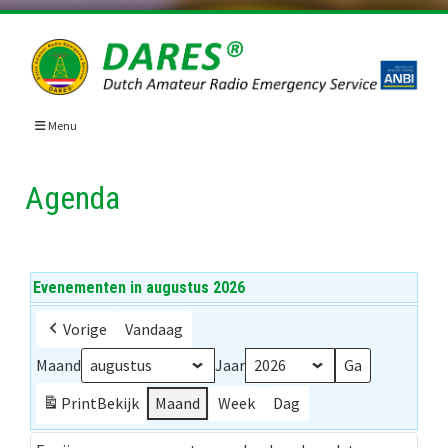
Skip
to
content
Menu
Agenda
Evenementen in augustus 2026
Vorige
Vandaag
Maand
Jaar
Print
Bekijk
Maand
Week
Dag