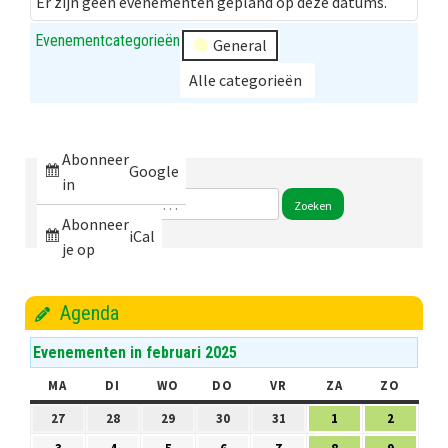
Er zijn geen evenementen gepland op deze datums.
Evenementcategorieën
General
Alle categorieën
Abonneer
Google
in
Zoeken
naar:
Abonneer
iCal
je op
Agenda
Evenementen in februari 2025
MA
MAANDAG
DI
DINSDAG
WO
WOENSDAG
DO
DONDERDAG
VR
VRIJDAG
ZA
ZATERDAG
ZO
ZOND
27
28
29
30
31
1
2
27
28
29
30
31
1
2
januari
januari
januari
januari
januari
februari
februari
3
4
5
6
7
8
9